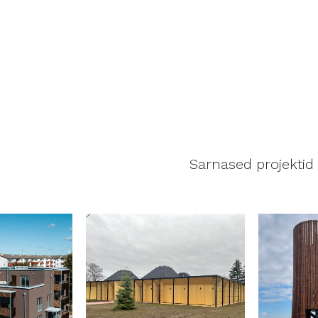
Sarnased projektid
a
Vaata