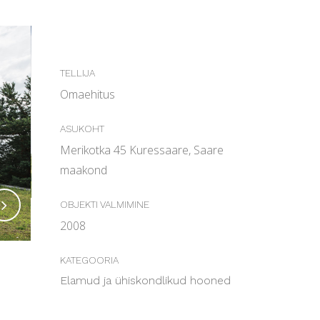
TELLIJA
Omaehitus
ASUKOHT
Merikotka 45 Kuressaare, Saare
maakond
OBJEKTI VALMIMINE
2008
KATEGOORIA
Elamud ja ühiskondlikud hooned